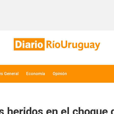
és General
Economía
Opinión
 heridos en el choque d