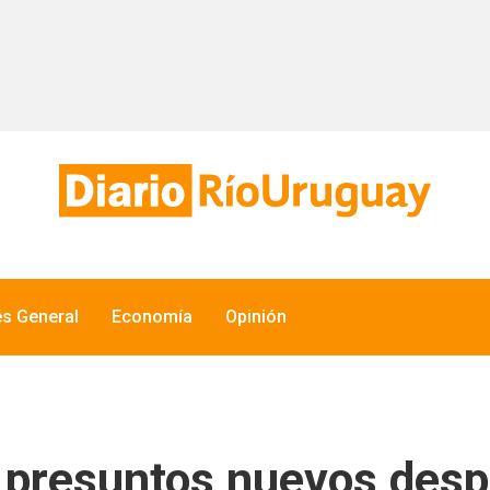
és General
Economía
Opinión
 presuntos nuevos desp