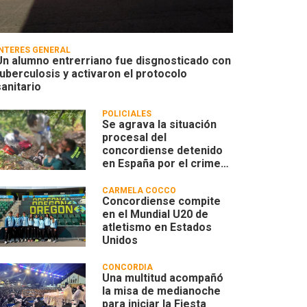
INTERÉS GENERAL
Un alumno entrerriano fue disgnosticado con
tuberculosis y activaron el protocolo
sanitario
POLICIALES
Se agrava la situación
procesal del
concordiense detenido
en España por el crimen
de una mujer húngara
CARMELA COCCO
Concordiense compite
en el Mundial U20 de
atletismo en Estados
Unidos
CONCORDIA
Una multitud acompañó
la misa de medianoche
para iniciar la Fiesta