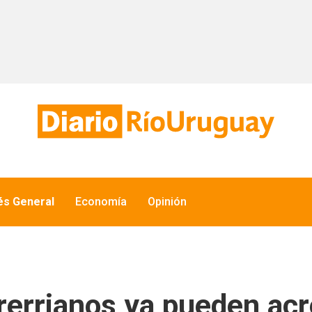
és General
Economía
Opinión
errianos ya pueden acr