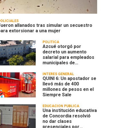
POLICIALES
Fueron allanados tras simular un secuestro
para extorsionar a una mujer
POLÍTICA
Azcué otorgó por
decreto un aumento
salarial para empleados
municipales de
Concordia
INTERÉS GENERAL
QUINI 6: Un apostador se
llevó más de 400
millones de pesos en el
Siempre Sale
EDUCACION PÚBLICA
Una institución educativa
de Concordia resolvió
no dar clases
presenciales por