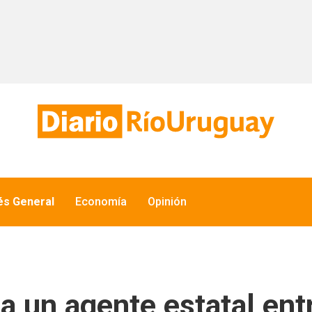
és General
Economía
Opinión
a un agente estatal entr