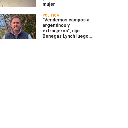
mujer
POLÍTICA
"Vendemos campos a
argentinos y
extranjeros", dijo
Benegas Lynch luego
que se remarcara su
actividad privada