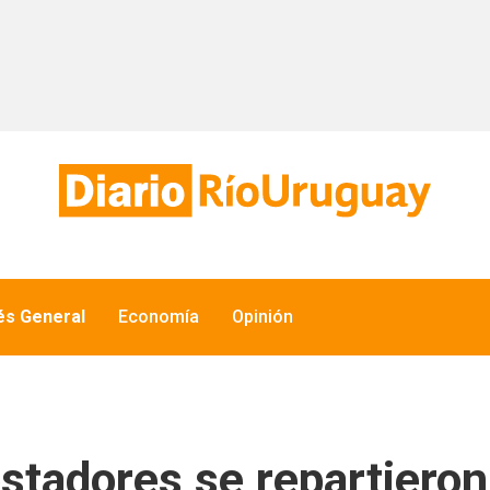
és General
Economía
Opinión
ostadores se repartiero