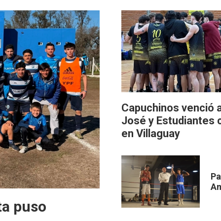
Capuchinos venció 
José y Estudiantes 
en Villaguay
Pa
Am
ta puso